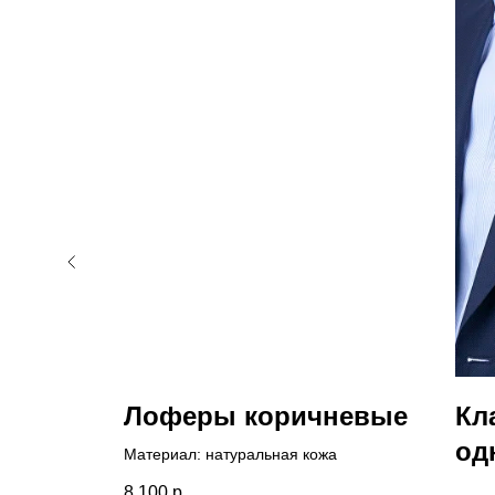
евые
Лоферы коричневые
Кл
ой
од
Материал: натуральная кожа
йными
бл
з
8 100
р.