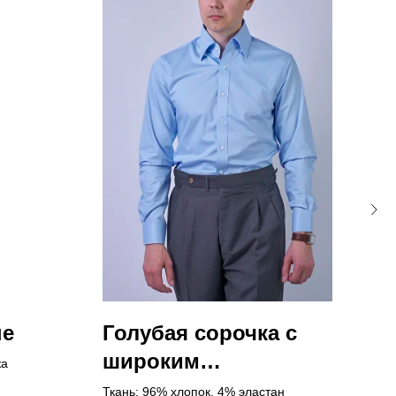
ые
Голубая сорочка с
Тё
широким
бр
жа
воротником 9 см и
по
Ткань: 96% хлопок, 4% эластан
Тёмн