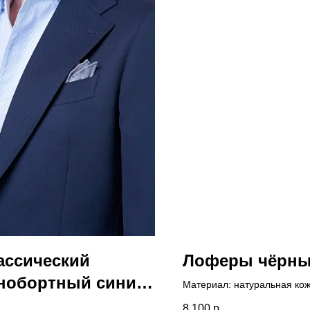
ассический
Лоферы чёрн
нобортный синий
Материал: натуральная ко
ейзер
8 100
р.