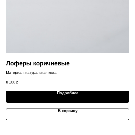
Лоферы коричневые
Б
с
Материал: натуральная кожа
Тка
8 100
р.
5 7
Подробнее
В корзину