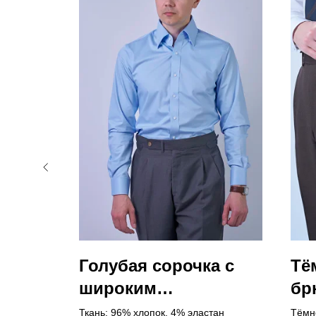
е
Голубая сорочка с
Тё
широким
бр
а
воротником 9 см и
по
Ткань: 96% хлопок, 4% эластан
Тёмн