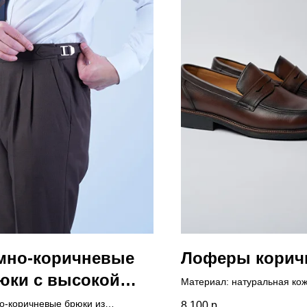
мно-коричневые
Лоферы корич
юки с высокой
Материал: натуральная ко
садкой, двойными
о-коричневые брюки из
8 100
р.