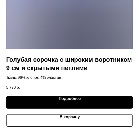
Голубая сорочка с широким воротником
Л
9 см и скрытыми петлями
Мат
Ткань: 96% хлопок, 4% эластан
8 1
5 790
р.
Подробнее
В корзину