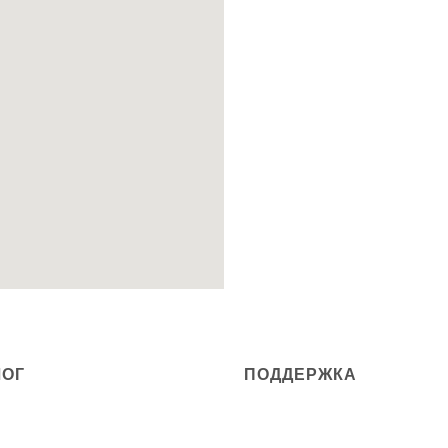
ЛОГ
ПОДДЕРЖКА
МЫ
НАШ БРЕНД
KINGSENCE
КИ
КАК РАБОТАЕТ ДОСТАВКА