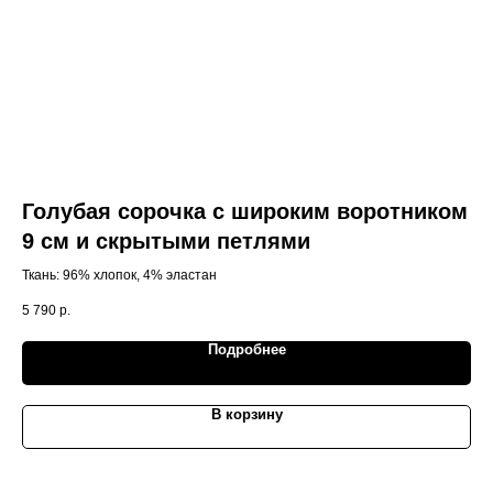
Голубая сорочка с широким воротником
Т
9 см и скрытыми петлями
п
б
Ткань: 96% хлопок, 4% эластан
Тём
(2-p
5 790
р.
9 2
Выс
акк
Подробнее
Ман
обр
В корзину