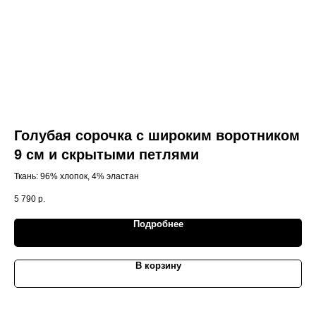
Голубая сорочка с широким воротником
Т
9 см и скрытыми петлями
п
б
Ткань: 96% хлопок, 4% эластан
Тём
(2-p
5 790
р.
9 2
Выс
акк
Подробнее
Ман
обр
В корзину