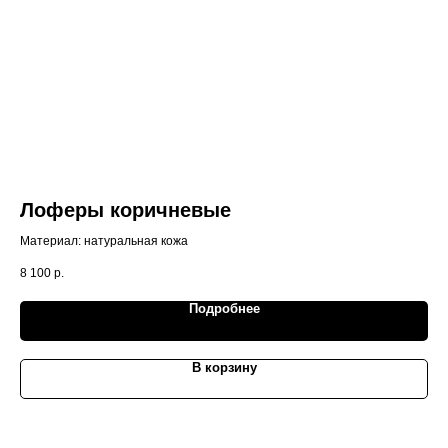
Лоферы коричневые
Т
п
Материал: натуральная кожа
б
Тём
8 100
р.
(2-p
9 2
Выс
Подробнее
акк
Ман
обр
В корзину