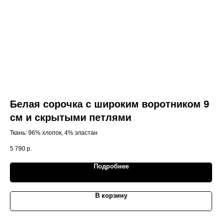
Белая сорочка с широким воротником 9
Т
см и скрытыми петлями
п
б
Ткань: 96% хлопок, 4% эластан
Тём
(2-p
5 790
р.
9 2
Выс
акк
Подробнее
Ман
обр
В корзину